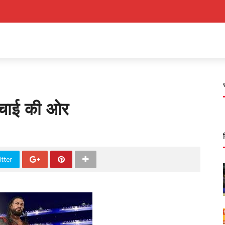
ाई की ओर
tter