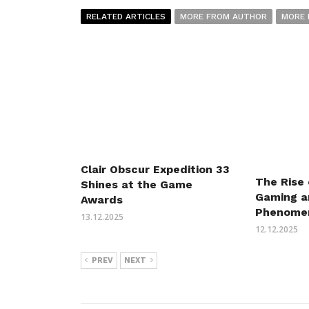
RELATED ARTICLES
MORE FROM AUTHOR
MORE 
Clair Obscur Expedition 33
The Rise 
Shines at the Game
Gaming a
Awards
Phenome
13.12.2025
12.12.2025
PREV
NEXT