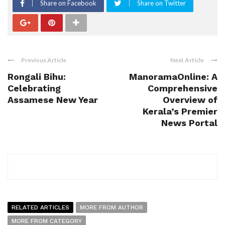
Share on Facebook
Share on Twitter
Previous Article
Next Article
Rongali Bihu:
ManoramaOnline: A
Celebrating
Comprehensive
Assamese New Year
Overview of
Kerala’s Premier
News Portal
RELATED ARTICLES
MORE FROM AUTHOR
MORE FROM CATEGORY