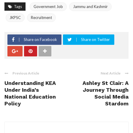
Tags
Government Job
Jammu and Kashmir
JKPSC
Recruitment
Share on Facebook
Share on Twitter
Previous Article
Next Article
Understanding KEA
Ashley St Clair: A
Under India’s
Journey Through
National Education
Social Media
Policy
Stardom