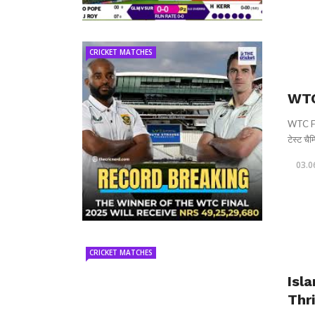
CRICKET MATCHES
WTC 
WTC Fina
टेस्ट चै
03.0
CRICKET MATCHES
Isl
Thr