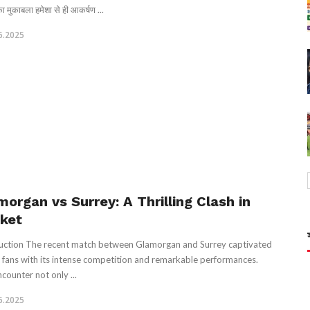
ा मुकाबला हमेशा से ही आकर्षण ...
6.2025
morgan vs Surrey: A Thrilling Clash in
cket
uction The recent match between Glamorgan and Surrey captivated
t fans with its intense competition and remarkable performances.
counter not only ...
6.2025