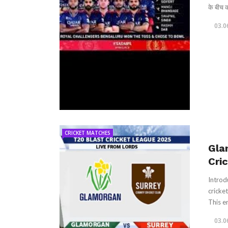
के बीच क
03.0
CRICKET MATCHES
Gla
Cri
Introd
cricke
This en
03.0