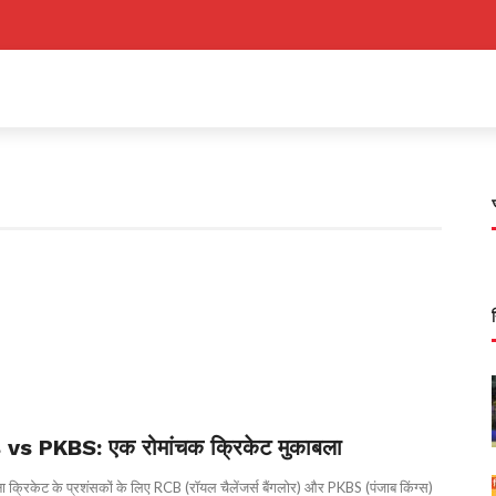
vs PKBS: एक रोमांचक क्रिकेट मुकाबला
ना क्रिकेट के प्रशंसकों के लिए RCB (रॉयल चैलेंजर्स बैंगलोर) और PKBS (पंजाब किंग्स)