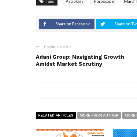
Tags
Astrology
Horoscope
March 
Share on Facebook
Share on Twi
Previous Article
Adani Group: Navigating Growth
Amidst Market Scrutiny
RELATED ARTICLES
MORE FROM AUTHOR
MORE 