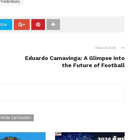
Predictions
tter
Next Article
Eduardo Camavinga: A Glimpse into
the Future of Football
FROM CATEGORY