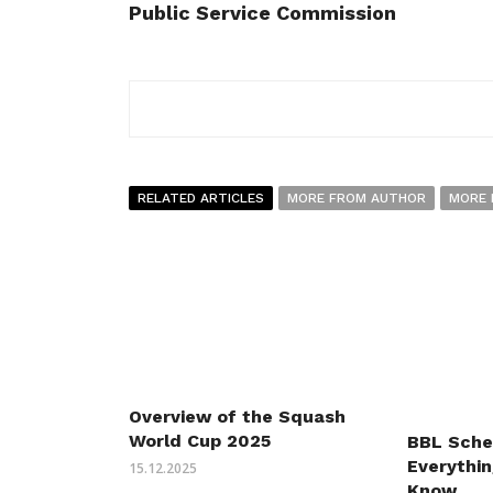
Public Service Commission
RELATED ARTICLES
MORE FROM AUTHOR
MORE 
Overview of the Squash
World Cup 2025
BBL Sche
Everythi
15.12.2025
Know