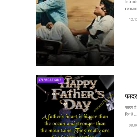
Introd
remain
12.1
CELEBRATIONS
फादर
फादर डे 
दिन है ...
08.0