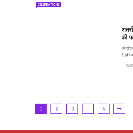
CELEBRATIONS
अंतर्
की प
अंतर्राष
है, दुनिया
15.0
1
2
3
…
6