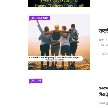
CELEBRATIONS
राष्ट
राष्ट्री
मनाया जा
08.0
CULTURE
கலைஞ
நிகழ
கலைஞர்