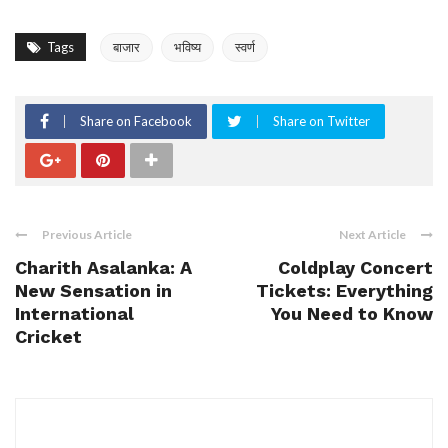
Tags
बाजार
भविष्य
स्वर्ण
Share on Facebook
Share on Twitter
Previous Article
Next Article
Charith Asalanka: A
Coldplay Concert
New Sensation in
Tickets: Everything
International
You Need to Know
Cricket