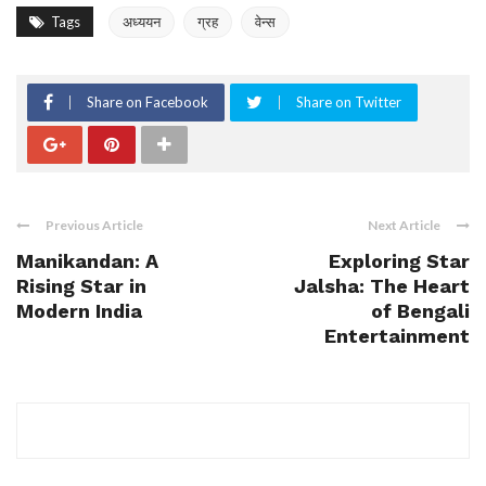
Tags
अध्ययन
ग्रह
वेन्स
Share on Facebook
Share on Twitter
Previous Article
Next Article
Manikandan: A
Exploring Star
Rising Star in
Jalsha: The Heart
Modern India
of Bengali
Entertainment