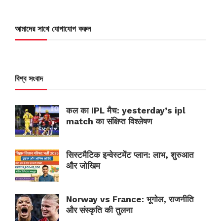
আমাদের সাথে যোগাযোগ করুন
বিশ্ব সংবাদ
कल का IPL मैच: yesterday’s ipl
match का संक्षिप्त विश्लेषण
सिस्टमैटिक इन्वेस्टमेंट प्लान: लाभ, शुरुआत
और जोखिम
Norway vs France: भूगोल, राजनीति
और संस्कृति की तुलना