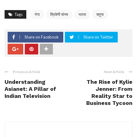
Tags
गंगा
त्रिवेणी संगम
भारत
यमुना
Share on Facebook
Share on Twitter
Previous Article
Next Article
Understanding
The Rise of Kylie
Asianet: A Pillar of
Jenner: From
Indian Television
Reality Star to
Business Tycoon