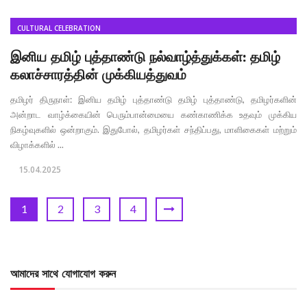
CULTURAL CELEBRATION
இனிய தமிழ் புத்தாண்டு நல்வாழ்த்துக்கள்: தமிழ்
கலாச்சாரத்தின் முக்கியத்துவம்
தமிழர் திருநாள்: இனிய தமிழ் புத்தாண்டு தமிழ் புத்தாண்டு, தமிழர்களின்
அன்றாட வாழ்க்கையின் பெரும்பான்மையை கண்காணிக்க உதவும் முக்கிய
நிகழ்வுகளில் ஒன்றாகும். இதுபோல், தமிழர்கள் சந்திப்பது, மாளிகைகள் மற்றும்
விழாக்களில் ...
15.04.2025
1
2
3
4
আমাদের সাথে যোগাযোগ করুন