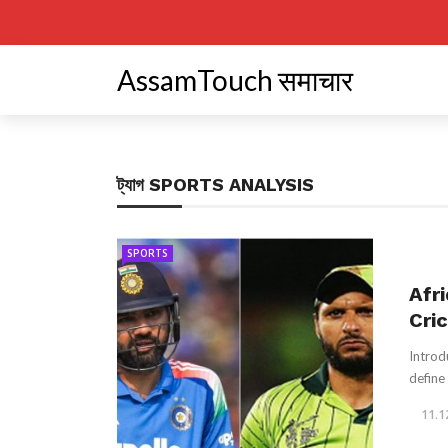
AssamTouch समाचार
ট্যাগ
SPORTS ANALYSIS
SPORTS
Afr
Cri
Introd
define 
11.1