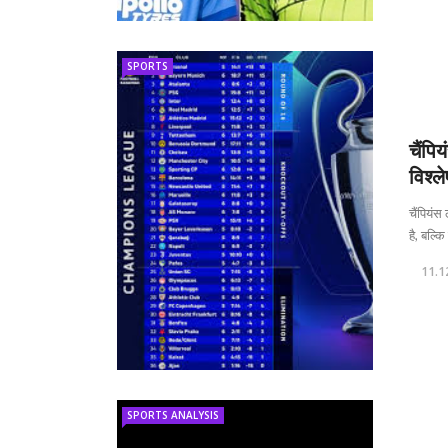
SPORTS
चैंपि
विश्ल
चैंपियंस
है, बल्कि
11.1
SPORTS ANALYSIS