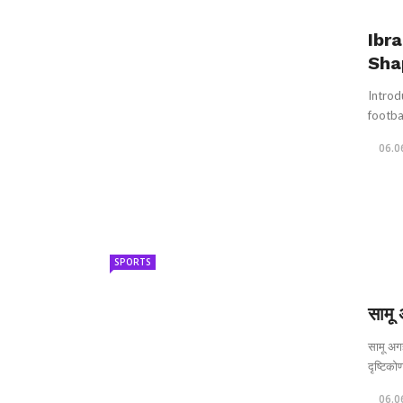
Ibr
Sha
Introd
footbal
06.0
SPORTS
सामू
सामू अगह
दृष्टिकोण
06.0