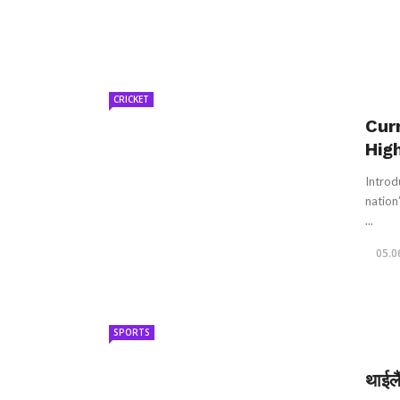
CRICKET
Cur
Hig
Introd
nation’
...
05.0
SPORTS
थाईलै