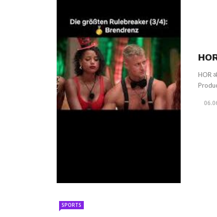
HOR
HOR और R
Produc
06.0
SPORTS