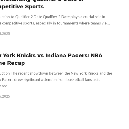
petitive Sports
ction to Qualifier 2 Date Qualifier 2 Date plays a crucial role in
s competitive sports, especially in tournaments where teams vie ...
5.2025
 York Knicks vs Indiana Pacers: NBA
e Recap
uction The recent showdown between the New York Knicks and the
a Pacers drew significant attention from basketball fans as it
sed ...
5.2025