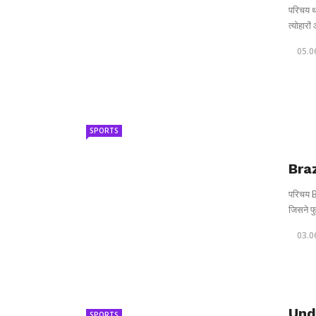
परिचय था
त्योहारो
05.0
SPORTS
Braz
परिचय B
जिसने फु
03.0
Und
SPORTS