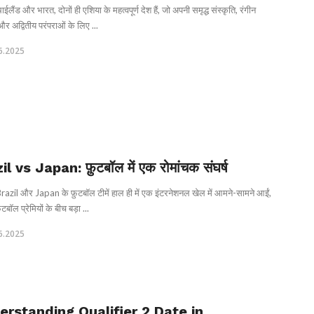
ईलैंड और भारत, दोनों ही एशिया के महत्वपूर्ण देश हैं, जो अपनी समृद्ध संस्कृति, रंगीन
ं और अद्वितीय परंपराओं के लिए ...
6.2025
il vs Japan: फ़ुटबॉल में एक रोमांचक संघर्ष
razil और Japan के फ़ुटबॉल टीमें हाल ही में एक इंटरनेशनल खेल में आमने-सामने आईं,
टबॉल प्रेमियों के बीच बड़ा ...
6.2025
erstanding Qualifier 2 Date in