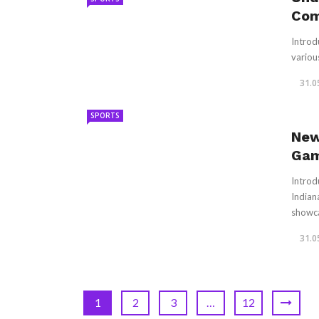
Com
Introdu
variou
31.0
SPORTS
New
Gam
Introd
Indian
showca
31.0
1
2
3
…
12