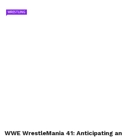
WRESTLING
WWE WrestleMania 41: Anticipating an