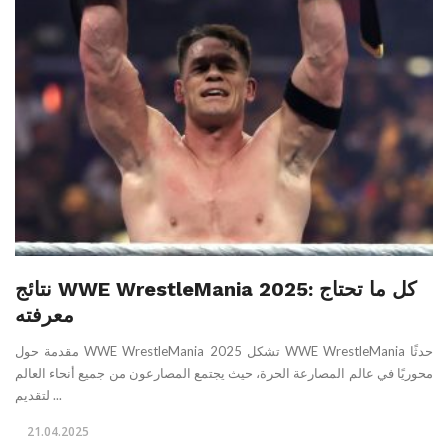
نتائج WWE WrestleMania 2025: كل ما تحتاج
معرفته
مقدمة حول WWE WrestleMania 2025 تشكل WWE WrestleMania حدثًا
محوريًا في عالم المصارعة الحرة، حيث يجتمع المصارعون من جميع أنحاء العالم
لتقديم ...
21.04.2025