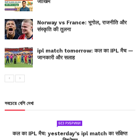
जोखिम
Norway vs France: भूगोल, राजनीति और
संस्कृति की तुलना
ipl match tomorrow: कल का IPL मैच —
जानकारी और सलाह
সবচেয়ে বেশি দেখা
БЕЗ РУБРИКИ
कल का IPL मैच: yesterday’s ipl match का संक्षिप्त