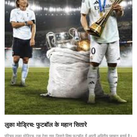
लुका मोड्रिच: फुटबॉल के महान सितारे
परिचय लुका मोड्रिच, एक ऐसा नाम जिसने विश्व फुटबॉल में अपनी अद्वितीय पहचान बनाई है।