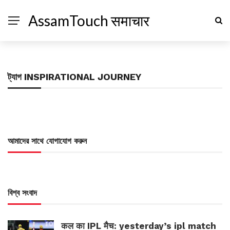
AssamTouch समाचार
ট্যাগ
INSPIRATIONAL JOURNEY
আমাদের সাথে যোগাযোগ করুন
বিশ্ব সংবাদ
कल का IPL मैच: yesterday’s ipl match