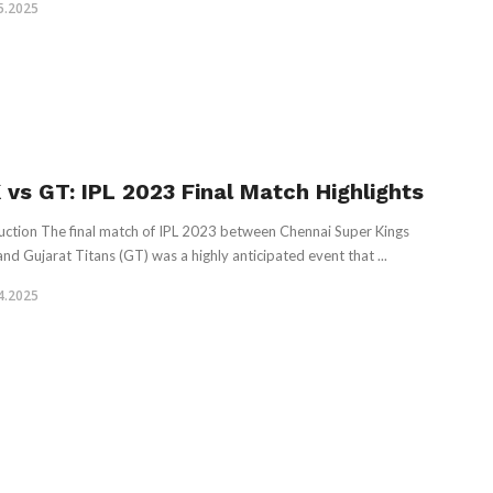
5.2025
 vs GT: IPL 2023 Final Match Highlights
uction The final match of IPL 2023 between Chennai Super Kings
and Gujarat Titans (GT) was a highly anticipated event that ...
4.2025