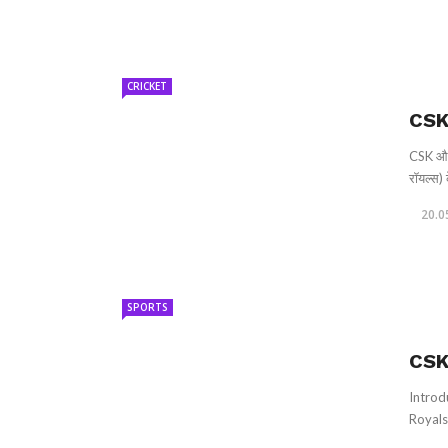
CRICKET
CSK 
CSK और 
रॉयल्स) 
20.0
SPORTS
CSK
Introd
Royals 