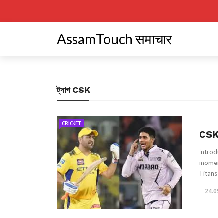
AssamTouch समाचार
ট্যাগ
CSK
CRICKET
CSK
Introd
moment
Titans 
24.0