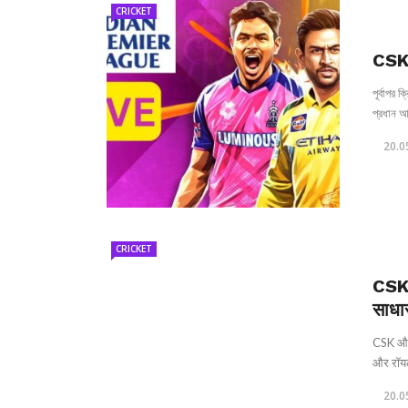
CRICKET
CSK 
পূর্বাপর
প্রধান আ
20.0
CRICKET
CSK 
साधा
CSK और R
और रॉयल 
20.0