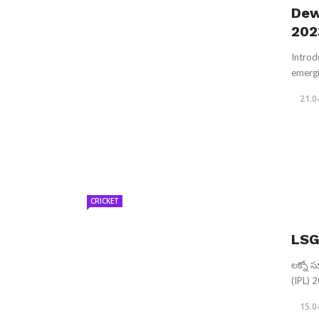
Dew
202
Introd
emergi
21.0
CRICKET
LSG
లక్నో స
(IPL) 
15.0