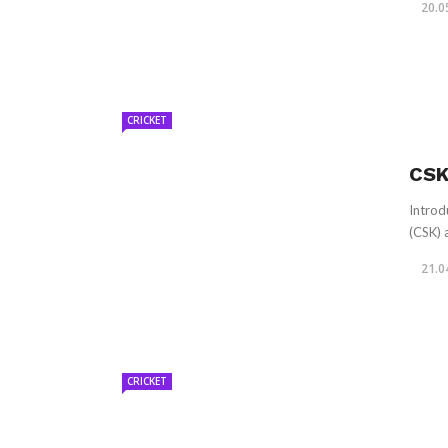
20.0
CRICKET
CSK
Introd
(CSK) 
21.0
CRICKET