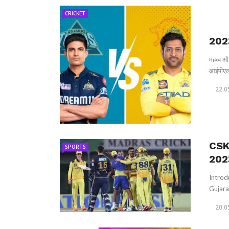
CRICKET
2023
महत्व औ
आईपीएल 
22.0
CSK
SPORTS
202
Introd
Gujara
20.0