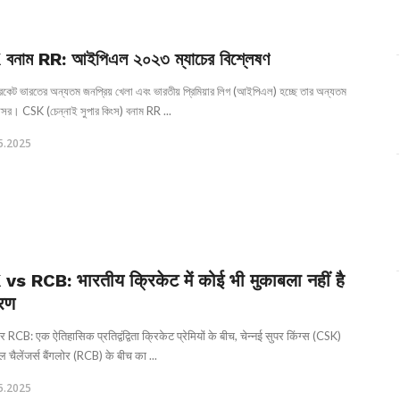
বনাম RR: আইপিএল ২০২৩ ম্যাচের বিশ্লেষণ
 ক্রিকেট ভারতের অন্যতম জনপ্রিয় খেলা এবং ভারতীয় প্রিমিয়ার লিগ (আইপিএল) হচ্ছে তার অন্যতম
সর। CSK (চেন্নাই সুপার কিংস) বনাম RR ...
5.2025
vs RCB: भारतीय क्रिकेट में कोई भी मुकाबला नहीं है
रण
CB: एक ऐतिहासिक प्रतिद्वंद्विता क्रिकेट प्रेमियों के बीच, चेन्नई सुपर किंग्स (CSK)
चैलेंजर्स बैंगलोर (RCB) के बीच का ...
5.2025