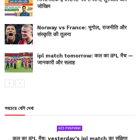
जोखिम
Norway vs France: भूगोल, राजनीति और
संस्कृति की तुलना
ipl match tomorrow: कल का IPL मैच —
जानकारी और सलाह
সবচেয়ে বেশি দেখা
БЕЗ РУБРИКИ
कल का IPL मैच: yesterday’s ipl match का संक्षिप्त