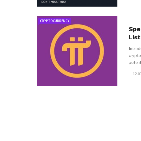
CRYPTOCURRENCY
Spe
Lis
Introd
crypto
potenti
12.0