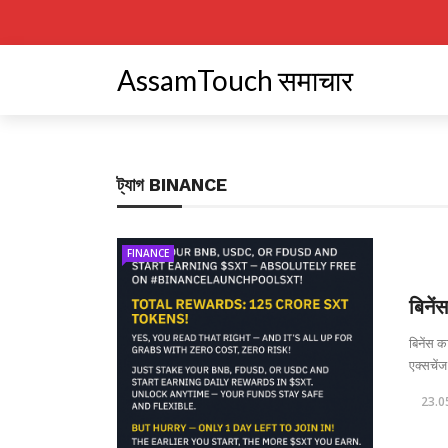
AssamTouch समाचार
ট্যাগ
BINANCE
FINANCE
बिनें
बिनेंस क
एक्सचेंज
23.0