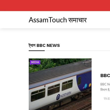
AssamTouch समाचार
ট্যাগ
BBC NEWS
MEDIA
BBC 
BBC New
विभाग है
19.0