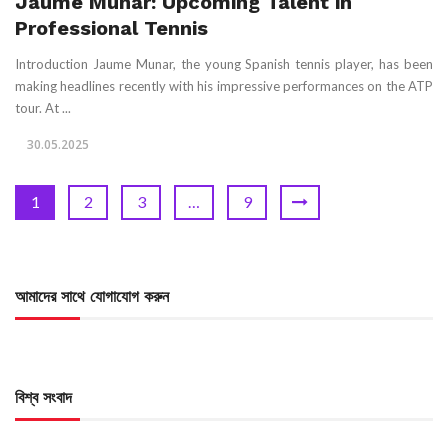
Jaume Munar: Upcoming Talent in
Professional Tennis
Introduction Jaume Munar, the young Spanish tennis player, has been
making headlines recently with his impressive performances on the ATP
tour. At ...
30.05.2025
1
2
3
…
9
আমাদের সাথে যোগাযোগ করুন
বিশ্ব সংবাদ