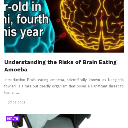
Understanding the Risks of Brain Eating
Amoeba
Introduction Brain eating amoeba, scientifically known as Naegleria
fowleri, is a rare but deadly organism that poses a significant threat to
human ...
07.06.2025
HEALTH