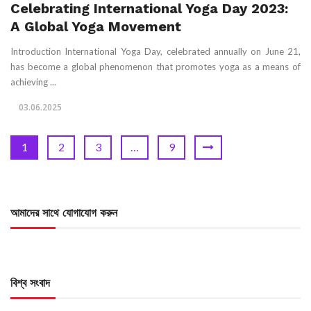
Celebrating International Yoga Day 2023:
A Global Yoga Movement
Introduction International Yoga Day, celebrated annually on June 21,
has become a global phenomenon that promotes yoga as a means of
achieving ...
03.06.2025
1
2
3
…
9
আমাদের সাথে যোগাযোগ করুন
বিশ্ব সংবাদ