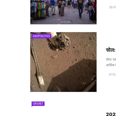
20.0
GEOPOLITICS
सोल: 
सोल: एक
आर्थिक 
07.0
CRICKET
202