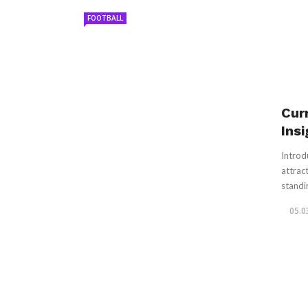
FOOTBALL
Cur
Ins
Introd
attrac
standin
05.0