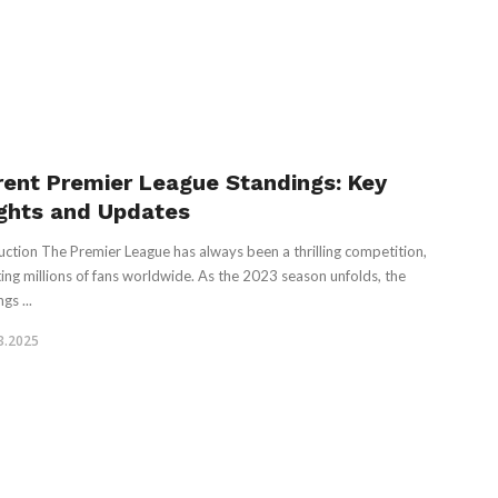
rent Premier League Standings: Key
ights and Updates
uction The Premier League has always been a thrilling competition,
ting millions of fans worldwide. As the 2023 season unfolds, the
gs ...
3.2025