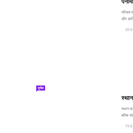
पनाम
परिचय प
और आर्थ
20.0
भूगोल
स्थान
स्थान का
बल्कि स
19.0