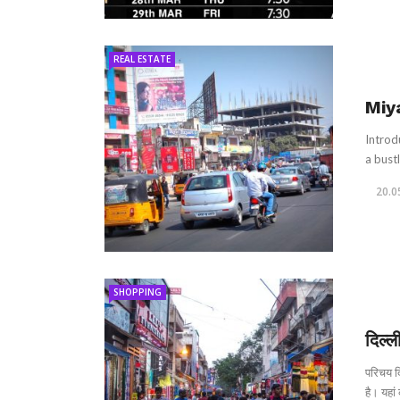
REAL ESTATE
Miy
Introd
a bustl
20.0
SHOPPING
दिल्ल
परिचय दि
है। यहां