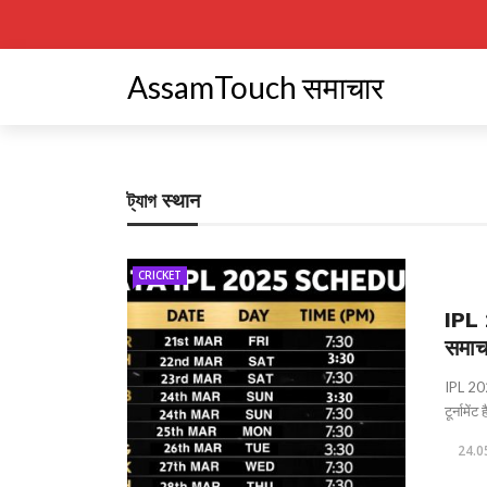
AssamTouch समाचार
ট্যাগ
स्थान
CRICKET
IPL 
समाच
IPL 202
टूर्नामे
24.0