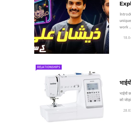
Exp
Introd
unique
work ..
18.0
RELATIONSHIPS
भाईय
भाईयों क
को जोड़ते 
28.0