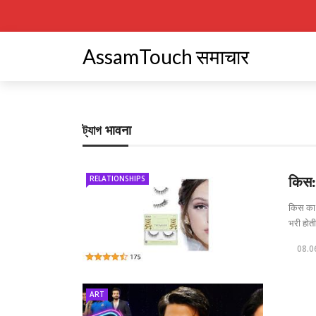
AssamTouch समाचार
ট্যাগ
भावना
RELATIONSHIPS
किस: 
किस का म
भरी होती
08.0
ART