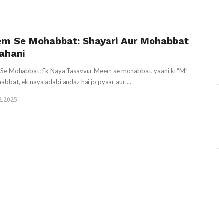
m Se Mohabbat: Shayari Aur Mohabbat
Kahani
Se Mohabbat: Ek Naya Tasavvur Meem se mohabbat, yaani ki “M”
abbat, ek naya adabi andaz hai jo pyaar aur ...
2.2025