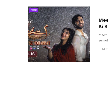
साहित्य
Mee
Ki 
Meem 
se moh
14.0