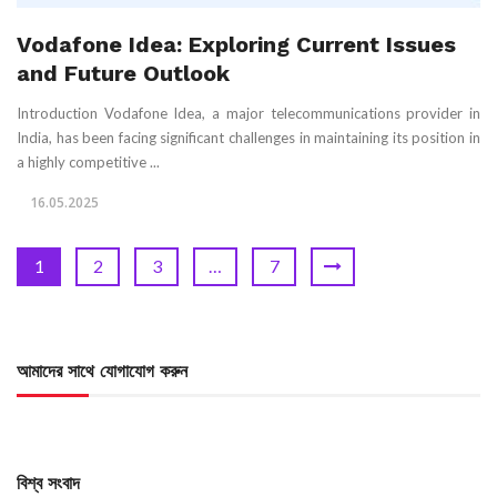
Vodafone Idea: Exploring Current Issues
and Future Outlook
Introduction Vodafone Idea, a major telecommunications provider in
India, has been facing significant challenges in maintaining its position in
a highly competitive ...
16.05.2025
1
2
3
…
7
আমাদের সাথে যোগাযোগ করুন
বিশ্ব সংবাদ