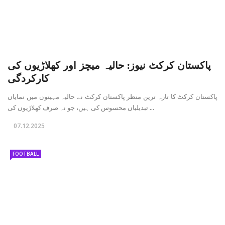
پاکستان کرکٹ نیوز: حالیہ میچز اور کھلاڑیوں کی
کارکردگی
پاکستان کرکٹ کا تازہ ترین منظر پاکستان کرکٹ نے حالیہ مہینوں میں نمایاں
تبدیلیاں محسوس کی ہیں، جو نہ صرف کھلاڑیوں کی ...
07.12.2025
FOOTBALL