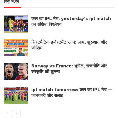
বিশ্ব সংবাদ
कल का IPL मैच: yesterday’s ipl match
का संक्षिप्त विश्लेषण
सिस्टमैटिक इन्वेस्टमेंट प्लान: लाभ, शुरुआत और
जोखिम
Norway vs France: भूगोल, राजनीति और
संस्कृति की तुलना
ipl match tomorrow: कल का IPL मैच —
जानकारी और सलाह