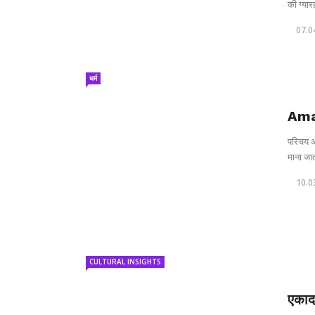
की ग्यारह
07.0
धर्म
Ama
परिचय अम
माना जात
10.0
CULTURAL INSIGHTS
एकाद