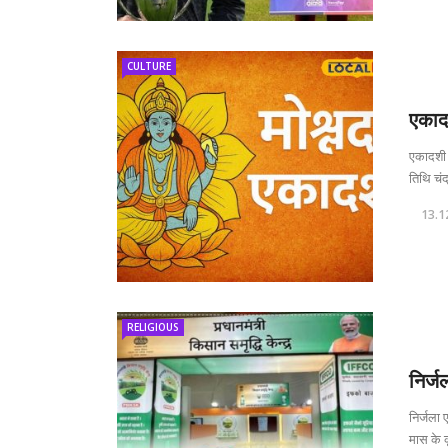
CULTURE
एकाद
एकादशी क
तिथि चंद्
13.1
RELIGIOUS
निर्
निर्जला 
मास के कृ