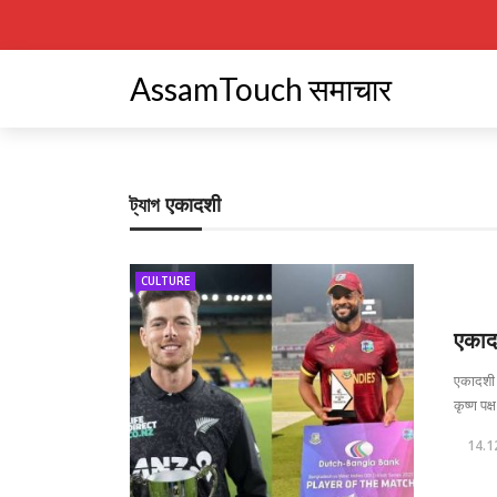
AssamTouch समाचार
ট্যাগ
एकादशी
CULTURE
एकाद
एकादशी का
कृष्ण पक्ष
14.1