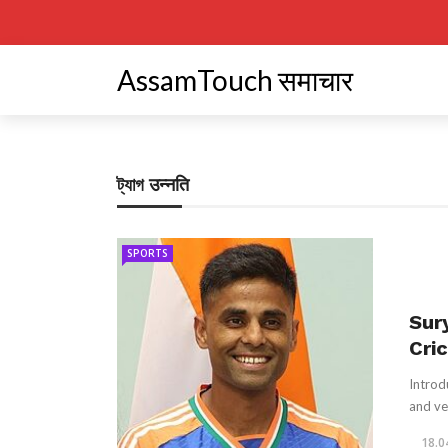
AssamTouch समाचार
ট্যাগ
उन्नति
SPORTS
Sur
Cri
Introd
and ver
18.0