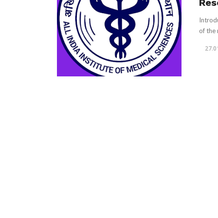
Res
Introd
of the 
27.0