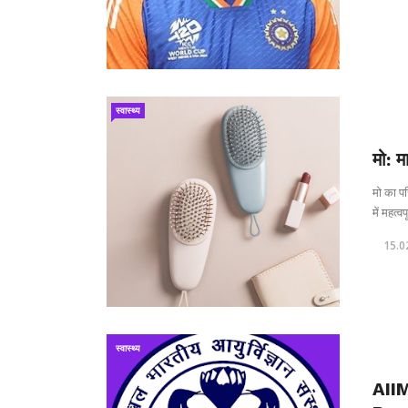
स्वास्थ्य
मो: म
मो का प
में महत्व
15.0
स्वास्थ्य
AII