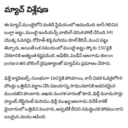
మ్యాచ్ విశ్లేషణ
ఈ మ్యాచ్ ముంబైలోని వంకెడే స్టేడియంలో ఆడబడింది. టాస్ గెలిచిన
బంగ్లా జట్టు, ముంబై ఇండియన్స్ బాటింగ్ వెనుక పోటీ చేసింది. MI
యొక్క ఓపెనర్లు, రోహిత్ శర్మ మరియు కూల్ కేబిన్, మంచి పట్టు
తెచ్చారు, అయితే ఒక సమయంలో ముంబై జట్టు స్కోరు 150 పైకి
చేరటానికి అత్యంత కష్టపడింది. అఫ్‌కేది, విండీస్ ఆటగాడు కieron
pollard తన బౌలింగ్ నైపుణ్యాలతో మ్యాచ్‌ను ప్రమాణం చేసారు.
ఢిల్లీ క్యాపిటల్స్, సులభంగా 160 పైకి పోయాయి, కానీ చివరి ఓవర్లలోMI
బౌలర్లు ఒత్తిడిని వర్ణాల చేసి విజయాన్ని సాధించటానికి అవసరమైన
ముందజీని పొందారు. ఆఖరు మంగళ వారంతో కూడి, ఢిల్లీ మూడుసార్లు
ప్యాంట్, లేఫ్టినెంట్ మరియు ఢిల్లీ ముఖ్య ఆటగాడు దినేశ్ కాఠిక్
మైదానంలో ఒత్తిడిని పెంచారు, అప్పటికే దీనిని సమర్థించక పోవటం దాని
బలమైన చలనం ఆపింది.