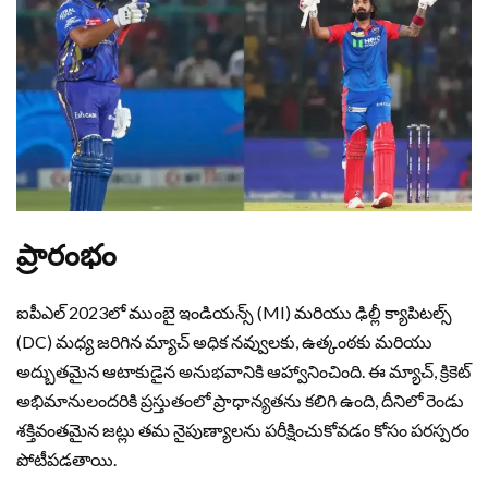
ప్రారంభం
ఐపీఎల్ 2023లో ముంబై ఇండియన్స్ (MI) మరియు ఢిల్లీ క్యాపిటల్స్
(DC) మధ్య జరిగిన మ్యాచ్ అధిక నవ్వులకు, ఉత్కంఠకు మరియు
అద్బుతమైన ఆటాకుడైన అనుభవానికి ఆహ్వానించింది. ఈ మ్యాచ్, క్రికెట్
అభిమానులందరికి ప్రస్తుతంలో ప్రాధాన్యతను కలిగి ఉంది, దీనిలో రెండు
శక్తివంతమైన జట్లు తమ నైపుణ్యాలను పరీక్షించుకోవడం కోసం పరస్పరం
పోటీపడతాయి.