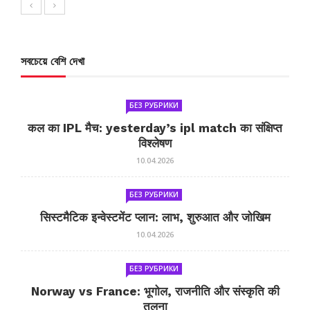
সবচেয়ে বেশি দেখা
БЕЗ РУБРИКИ
कल का IPL मैच: yesterday’s ipl match का संक्षिप्त
विश्लेषण
10.04.2026
БЕЗ РУБРИКИ
सिस्टमैटिक इन्वेस्टमेंट प्लान: लाभ, शुरुआत और जोखिम
10.04.2026
БЕЗ РУБРИКИ
Norway vs France: भूगोल, राजनीति और संस्कृति की
तुलना