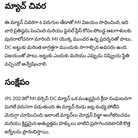
మ్యాచ్ చివర
ఈ మ్యాచ్ చివరగా 6 పరుగుల తేడాతో MI విజయం సాధించింది, ఇది
వారి ప్రతిష్ఠను పెంచింది మరియు ఫైనల్ ప్లేస్ కోసం పోబడ్డ ఆటగాళులకు
పునరాలోచనగా మారింది. MI యొక్క ముందర ఉన్న ప్రదర్శనతో పాటు,
DC జట్టుకు మరింత జాగ్రత్తగా ముందుకు సాగాల్సిన అవసరం ఉంది.
విజయంతో పాటు, జట్టుకు ఎందుకు మరియు ఎప్పుడు నిష్క్రియ స్థితి
వచ్చిందో అన్వేషించాలి.
సంక్షేపం
IPL 2023లో MI వర్సెస్ DC మ్యాచ్ ఒక ముఖ్యమైన క్రీడా సంఘటనగా
మిగిలే వరుసగా పడుతుంది. ఈ మ్యాచ్ రెండు జట్ల మధ్య పోటీని
మెరుగ్గా చూపించింది. ఇలాంటి మ్యాచ్‌లు మోడ్రన్ పిజ్జా అంగీకరించడం
మరియు క్లిష్టమైన అత్యుత్తమ హక్కులు వాటిని ప్రసాగించవటానికి కొత్త
జర్నీలను ప్రారంభిస్తాయి.