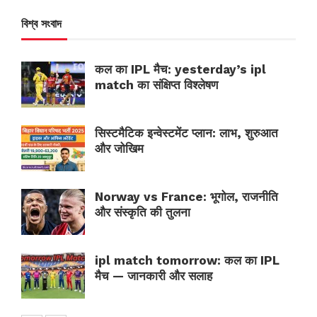
বিশ্ব সংবাদ
कल का IPL मैच: yesterday’s ipl
match का संक्षिप्त विश्लेषण
सिस्टमैटिक इन्वेस्टमेंट प्लान: लाभ, शुरुआत
और जोखिम
Norway vs France: भूगोल, राजनीति
और संस्कृति की तुलना
ipl match tomorrow: कल का IPL
मैच — जानकारी और सलाह