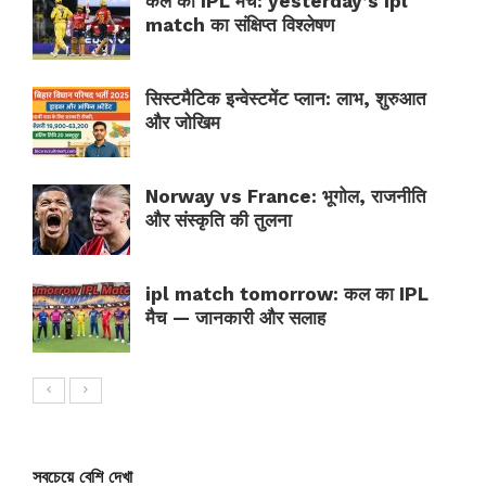
कल का IPL मैच: yesterday’s ipl
match का संक्षिप्त विश्लेषण
सिस्टमैटिक इन्वेस्टमेंट प्लान: लाभ, शुरुआत
और जोखिम
Norway vs France: भूगोल, राजनीति
और संस्कृति की तुलना
ipl match tomorrow: कल का IPL
मैच — जानकारी और सलाह
সবচেয়ে বেশি দেখা