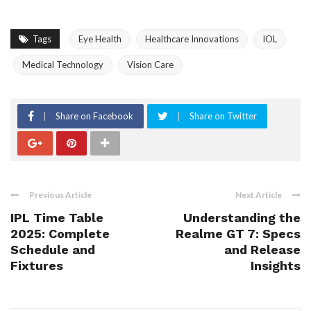
Tags
Eye Health
Healthcare Innovations
IOL
Medical Technology
Vision Care
Share on Facebook
Share on Twitter
Previous Article
Next Article
IPL Time Table
Understanding the
2025: Complete
Realme GT 7: Specs
Schedule and
and Release
Fixtures
Insights