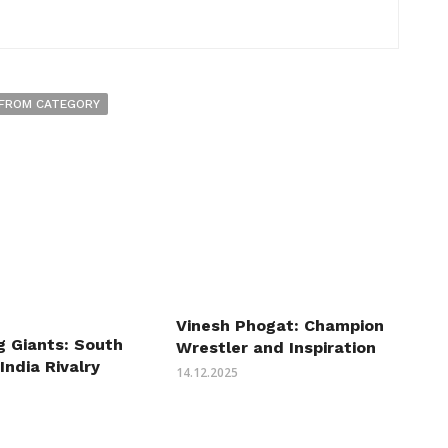
FROM CATEGORY
Vinesh Phogat: Champion
g Giants: South
Wrestler and Inspiration
India Rivalry
14.12.2025