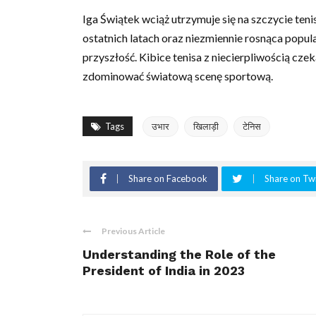
Iga Świątek wciąż utrzymuje się na szczycie tenisa
ostatnich latach oraz niezmiennie rosnąca popul
przyszłość. Kibice tenisa z niecierpliwością czek
zdominować światową scenę sportową.
Tags
उभार
खिलाड़ी
टेनिस
Share on Facebook
Share on Twi
Previous Article
Understanding the Role of the
President of India in 2023