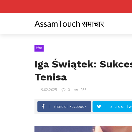
AssamTouch समाचार
टेनिस
Iga Świątek: Sukce
Tenisa
19.02.2025
0
255
Share on Facebook
Share on Twi