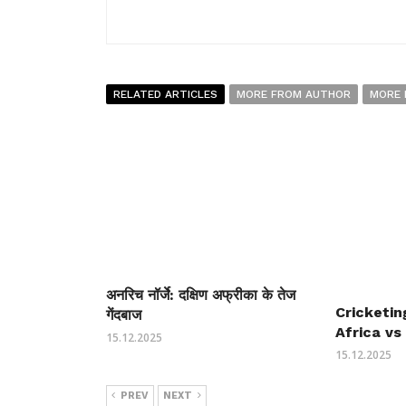
RELATED ARTICLES
MORE FROM AUTHOR
MORE 
अनरिच नॉर्जे: दक्षिण अफ्रीका के तेज
Cricketin
गेंदबाज
Africa vs 
15.12.2025
15.12.2025
PREV
NEXT