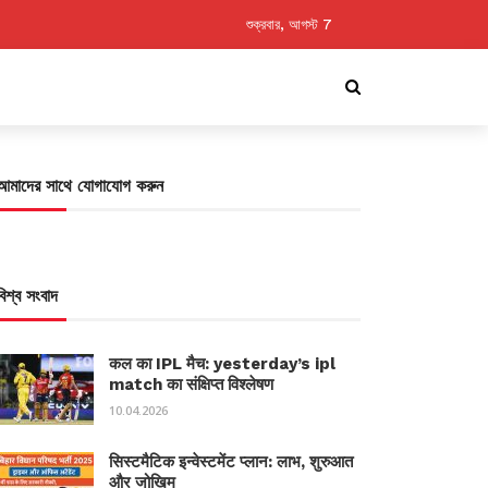
শুক্রবার, আগস্ট 7
আমাদের সাথে যোগাযোগ করুন
বিশ্ব সংবাদ
कल का IPL मैच: yesterday’s ipl
match का संक्षिप्त विश्लेषण
10.04.2026
सिस्टमैटिक इन्वेस्टमेंट प्लान: लाभ, शुरुआत
और जोखिम