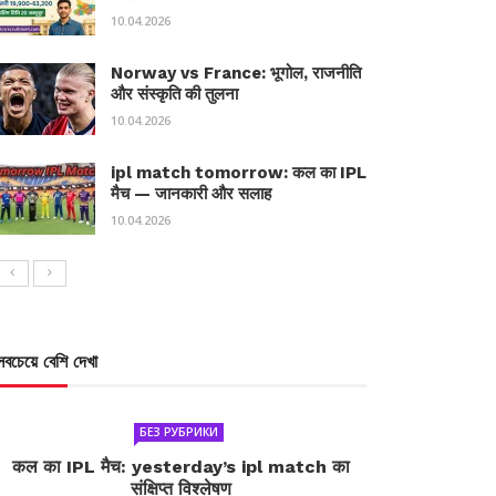
10.04.2026
Norway vs France: भूगोल, राजनीति
और संस्कृति की तुलना
10.04.2026
ipl match tomorrow: कल का IPL
मैच — जानकारी और सलाह
10.04.2026
সবচেয়ে বেশি দেখা
БЕЗ РУБРИКИ
कल का IPL मैच: yesterday’s ipl match का
संक्षिप्त विश्लेषण