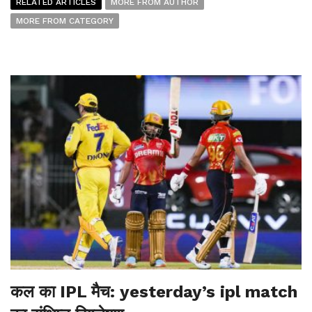
RELATED ARTICLES
MORE FROM AUTHOR
MORE FROM CATEGORY
कल का IPL मैच: yesterday’s ipl match