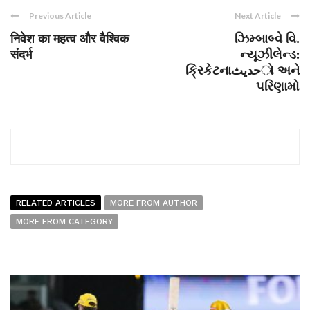
Previous Article
Next Article
निवेश का महत्व और वैश्विक
ઝિમ્બાબ્વે વિ.
संदर्भ
ન્યૂઝીલેન્ડ:
ક્રિકેટનાحديثો અને
પરિણામો
RELATED ARTICLES
MORE FROM AUTHOR
MORE FROM CATEGORY