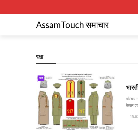
AssamTouch समाचार
रक्षा
रक्षा
भारती
परिचय भा
केवल एक 
15.0