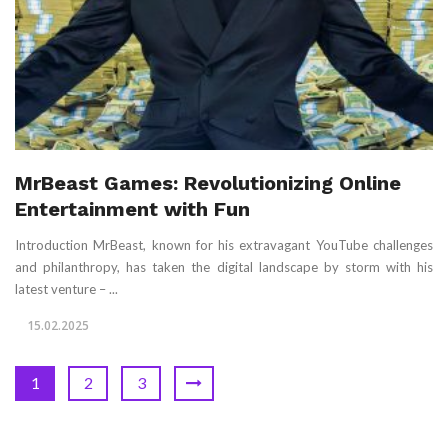
MrBeast Games: Revolutionizing Online
Entertainment with Fun
Introduction MrBeast, known for his extravagant YouTube challenges
and philanthropy, has taken the digital landscape by storm with his
latest venture – ...
15.02.2025
1
2
3