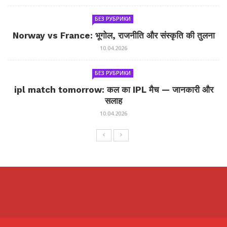
БЕЗ РУБРИКИ
Norway vs France: भूगोल, राजनीति और संस्कृति की तुलना
10.04.2026
БЕЗ РУБРИКИ
ipl match tomorrow: कल का IPL मैच — जानकारी और
सलाह
10.04.2026