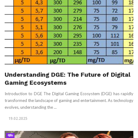
Understanding DGE: The Future of Digital
Gaming Ecosystems
Introduction to DGE The Digital Gaming Ecosystem (DGE) has rapidly
transformed the landscape of gaming and entertainment. As technology
evolves, understanding the ...
19.02.2025
गेमिंग