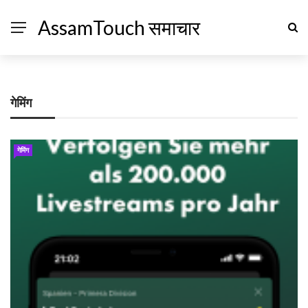
AssamTouch समाचार
गेमिंग
गेमिंग