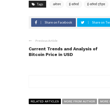
Tags
अमेजन
ई-कॉमर्स
ई-कॉमर्स ट्रेंड्स
Share on Facebook
Share on Twi
Previous Article
Current Trends and Analysis of
Bitcoin Price in USD
RELATED ARTICLES
MORE FROM AUTHOR
MORE 