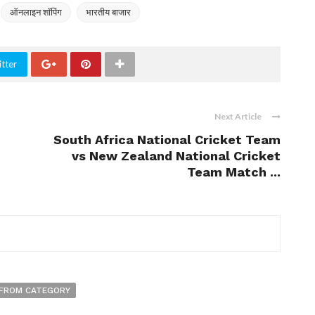
ऑनलाइन शॉपिंग
भारतीय बाजार
tter
Next Article
South Africa National Cricket Team
vs New Zealand National Cricket
Team Match ...
FROM CATEGORY