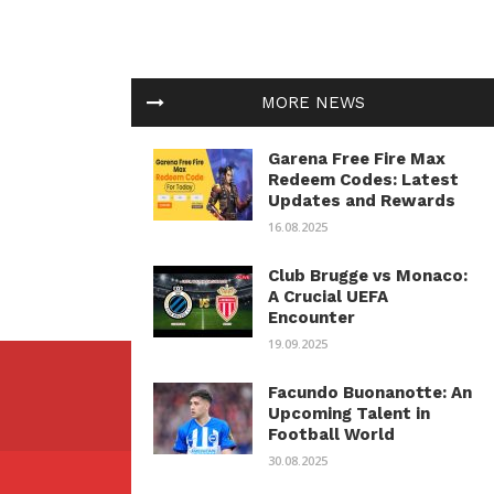
MORE NEWS
Garena Free Fire Max
Redeem Codes: Latest
Updates and Rewards
16.08.2025
Club Brugge vs Monaco:
A Crucial UEFA
Encounter
19.09.2025
Facundo Buonanotte: An
Upcoming Talent in
Football World
30.08.2025