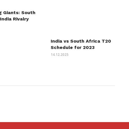
g Giants: South
India Rivalry
India vs South Africa T20
Schedule for 2023
14.12.2025