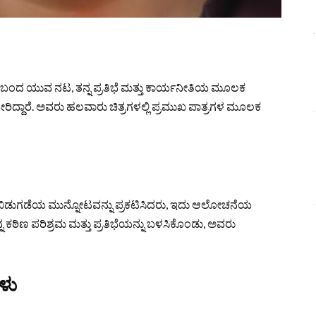
ೊಂಡುಬಂದ ಯುವ ನಟ, ತನ್ನ ಪ್ರತಿಭೆ ಮತ್ತು ಕಾರ್ಯನೀತಿಯ ಮೂಲಕ
ರಿದ್ದಾರೆ. ಅವರು ಹಲವಾರು ಚಿತ್ರಗಳಲ್ಲಿ ಪ್ರಮುಖ ಪಾತ್ರಗಳ ಮೂಲಕ
 ಬಿಡುಗಡೆಯ ಮುನ್ನೋಟವನ್ನು ಪ್ರಕಟಿಸಿದರು, ಇದು ಆಲೋಚನೆಯ
ನ್ನ ಕಠಿಣ ಪರಿಶ್ರಮ ಮತ್ತು ಪ್ರತಿಭೆಯನ್ನು ಬಳಸಿಕೊಂಡು, ಅವರು
ಳು