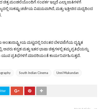
ಚಿತ್ರ ಮಂಡಲಿಯೊಂದಿಗೆ ಸಂಪರ್ಕ ಇಲ್ಲದೆ ಎಲ್ಲಾ ಜಾತಿಗಳಿಗೆ
್ಯದಲ್ಲಿ ಸಾಕಷ್ಟು ಚರ್ಚೆಯ ವಿಷಯವಾಗಿದೆ, ಮತ್ತು ಇತ್ತೀಚಿನ ಮಧ್ಯದಿಂದ
.
ಗೂ ಅಂತಾರಾಷ್ಟ್ರೀಯ ಮಟ್ಟದಲ್ಲಿ ನಿರಂತರ ಬೆಳವಣಿಗೆಯ ದೃಷ್ಟಿತ
ಅವರು ಕನ್ನಡ ಮತ್ತು ಇತರ ಭಾಷಾ ಚಿತ್ರಗಳಲ್ಲಿ ತಮ್ಮ ಪ್ರತಿಭೆಯನ್ನು
ಗಳು ಯುವ ಪ್ರತಿಭೆಗಳಿಗೆ ಮಾದರಿಯಂತೆ ಕಾರ್ಯನಿರ್ವಹಿಸುತ್ತವೆ.
iography
South Indian Cinema
Unni Mukundan
tter
Next Article