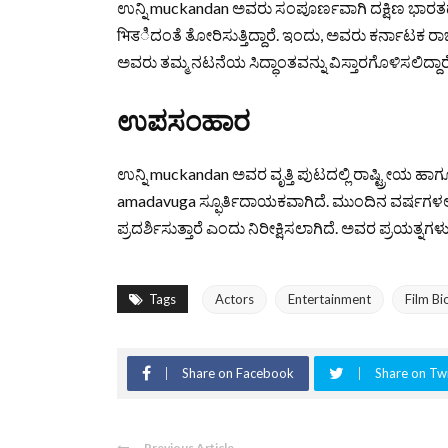
ಉನ್ನಿ muckandan ಅವರು ಸಂಪೂರ್ಣವಾಗಿ ದಕ್ಷಿಣ ಭಾರತದ 
भिडಿದಂತೆ ತೋರಿಸುತ್ತಿದ್ದಾರೆ. ಇಂದು, ಅವರು ಕರ್ನಾಟಕ ರಾಜ
ಅವರು ತಮ್ಮ ನಟನೆಯ ಸಿದ್ಧಾಂತವನ್ನು ವಿಸ್ತಾರಗೊಳಿಸಲಿದ್ದಾರೆ
ಉಪಸಂಹಾರ
ಉನ್ನಿ muckandan ಅವರ ವೃತ್ತಿ ಪುಟದಲ್ಲಿ ರಾಷ್ಟ್ರೀಯ ಹಾ
amadavuga ಸ್ಫೂರ್ತಿದಾಯಕವಾಗಿದೆ. ಮುಂದಿನ ವರ್ಷಗಳಲ್ಲಿ, 
ಪ್ರದರ್ಶಿಸುತ್ತಾರೆ ಎಂದು ನಿರೀಕ್ಷಿಸಲಾಗಿದೆ. ಅವರ ಪ್ರಯತ್ನ
Tags
Actors
Entertainment
Film B
Share on Facebook
Share on Twi
Previous Article