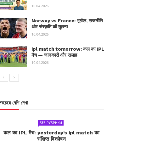
10.04.2026
Norway vs France: भूगोल, राजनीति
और संस्कृति की तुलना
10.04.2026
ipl match tomorrow: कल का IPL
मैच — जानकारी और सलाह
10.04.2026
সবচেয়ে বেশি দেখা
БЕЗ РУБРИКИ
कल का IPL मैच: yesterday’s ipl match का
संक्षिप्त विश्लेषण