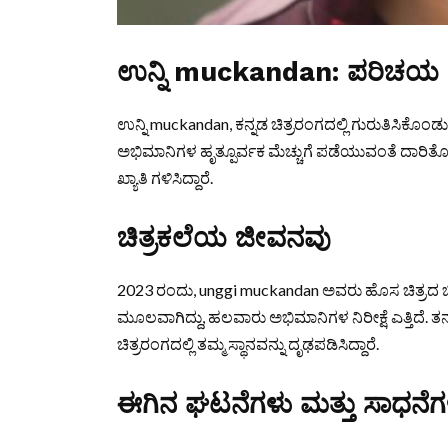
ಉನ್ನಿ muckandan: ಪರಿಚಯ
ಉನ್ನಿ muckandan, ಕನ್ನಡ ಚಿತ್ರರಂಗದಲ್ಲಿ ಗುರುತಿಸಿಕ
ಅಭಿಮಾನಿಗಳ ಹೃತ್ಪೂರ್ವಕ ಮೆಚ್ಚುಗೆ ಪಡೆಯುವಂತೆ ದಾರಿತೋ
ಖ್ಯಾತಿ ಗಳಿಸಿದ್ದಾರೆ.
ಚಿತ್ರಕಲೆಯ ಜೀವನವು
2023 ರಂದು, unggi muckandan ಅವರು ಹೊಸ ಚಿತ್ರದ
ಮೂಲವಾಗಿದ್ದು, ಹಲವಾರು ಅಭಿಮಾನಿಗಳ ನಿರೀಕ್ಷೆ ಎತ್ತಿದೆ. ತ
ಚಿತ್ರರಂಗದಲ್ಲಿ ತಮ್ಮ ಸ್ಥಾನವನ್ನು ದೃಢಪಡಿಸಿದ್ದಾರೆ.
ಈಗಿನ ಘಟನೆಗಳು ಮತ್ತು ಸಾಧನೆಗ