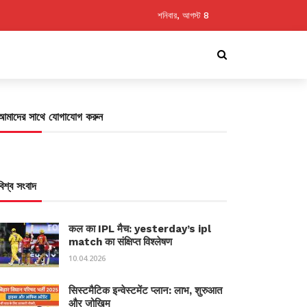
শনিবার, আগস্ট 8
আমাদের সাথে যোগাযোগ করুন
বিশ্ব সংবাদ
कल का IPL मैच: yesterday’s ipl
match का संक्षिप्त विश्लेषण
10.04.2026
सिस्टमैटिक इन्वेस्टमेंट प्लान: लाभ, शुरुआत
और जोखिम