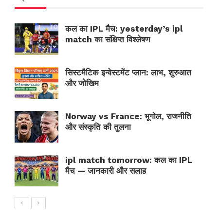
कल का IPL मैच: yesterday’s ipl
match का संक्षिप्त विश्लेषण
सिस्टमैटिक इन्वेस्टमेंट प्लान: लाभ, शुरुआत
और जोखिम
Norway vs France: भूगोल, राजनीति
और संस्कृति की तुलना
ipl match tomorrow: कल का IPL
मैच — जानकारी और सलाह