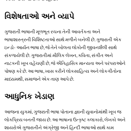
વિશેષતાઓ અને વ્યાપે
ગુજરાતી ભાષાની મૂળભૂત રચના તેની આવર્તકતા અને
ભાષાશાસ્ત્રની વિશિષ્ટતાઓ સાથે મળીને બનેલી છે. ગુજરાતી એક
ઇન્ડો- આર્યન ભાષા છે, જે તેને બોલતા લોકોની જીવનશૈલી સાથે
સંકળાયેલી છે. ગુજરાતીમાં મૌલિક લેખન, કવિતા, સંગીત અને
નાટકની ખૂબ વહેંચણી છે, જે ઐતિહાસિક માન્યતા અને પરંપરાઓને
પોષણ કરે છે. આ ભાષા, ખાસ કરીને લોકસાહિત્ય અને લોકગીતોના
માધ્યમથી, સમાજને એક તાણ આપે છે.
આધુનિક ખેડાણ
આજના યુગમાં, ગુજરાતી ભાષા પોતાના જ્ઞાની યુવાનોમાંથી ખૂબ જ
લોકપ્રિય બનતી જાય છે. આ ભાષાના ઉત્કૃષ્ટ કલાકારો, લેખકો અને
શાયરોએ ગુજરાતીને અંગ્રેજી અને હિન્દી ભાષાઓ સાથે કામ