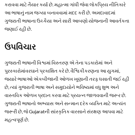
કરાવવા માટે તૈયાર કર્યા છે. મહાત્મા ગાંધી જેવા લોકપ્રિય નીતિકારે
આ ભાષાનું નામ જગ્યા બનાવવામાં મદદ કરી છે. અમદાવાદમાં
ગુજરાતી ભાષાના ઉચ્કૈયા અને સારી આબણો યોજનાની આવર્તકતા
જણાઈ રહી છે.
ઉપવિચાર
ગુજરાતી ભાષાની વિશ્વમાં વિસ્તરણ એ તેના પડકારોમાં અને
પુરસ્કારોમાંવરઘાને પ્રકાશિત કરે છે. વૈશ્વિકીકરણના આ યુગમાં,
જ્યારે ભાષાઓ એકબીજાની ઓળખ ખૂણાની તરફ ધસાતી જઈ રહી
છે, ત્યાં ગુજરાતી ભાષા અને સમુદાયોને ભવિષ્યમાં વધુ શુભ અને
વાસ્તવિક ઓળખ પ્રદાન કરવા માટે પ્રયત્ન જાળવવાની જરૂર છે.
ગુજરાતી ભાષાનો અભ્યાસ અને સન્માન દરેક વ્યક્તિ માટે અત્યંત
જરૂરી છે, જે Gujaratની સાંસ્કૃતિક વારસાને સંરક્ષણ આપવા માટે
મહત્વપૂર્ણ છે.