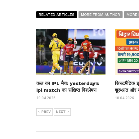
RELATED ARTICLES
MORE FROM AUTHOR
MORE 
कल का IPL मैच: yesterday’s
सिस्टमैटिक इन
ipl match का संक्षिप्त विश्लेषण
शुरुआत और 
10.04.2026
10.04.2026
PREV
NEXT