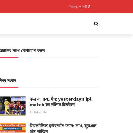
শনিবার, আগস্ট 8
আমাদের সাথে যোগাযোগ করুন
বিশ্ব সংবাদ
कल का IPL मैच: yesterday’s ipl
match का संक्षिप्त विश्लेषण
10.04.2026
सिस्टमैटिक इन्वेस्टमेंट प्लान: लाभ, शुरुआत
और जोखिम