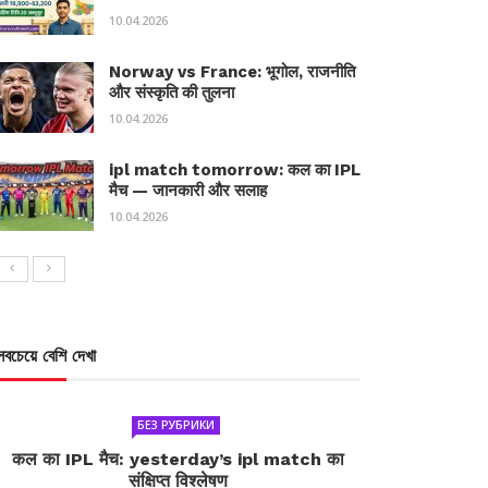
10.04.2026
Norway vs France: भूगोल, राजनीति
और संस्कृति की तुलना
10.04.2026
ipl match tomorrow: कल का IPL
मैच — जानकारी और सलाह
10.04.2026
সবচেয়ে বেশি দেখা
БЕЗ РУБРИКИ
कल का IPL मैच: yesterday’s ipl match का
संक्षिप्त विश्लेषण