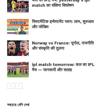
कल का IPL मैच: yesterday’s ipl
match का संक्षिप्त विश्लेषण
सिस्टमैटिक इन्वेस्टमेंट प्लान: लाभ, शुरुआत
और जोखिम
Norway vs France: भूगोल, राजनीति
और संस्कृति की तुलना
ipl match tomorrow: कल का IPL
मैच — जानकारी और सलाह
সবচেয়ে বেশি দেখা