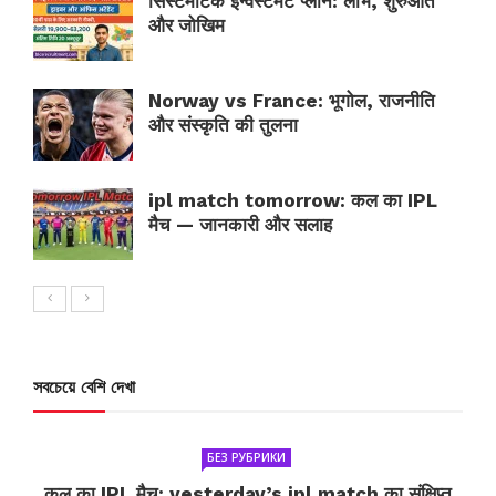
सिस्टमैटिक इन्वेस्टमेंट प्लान: लाभ, शुरुआत
और जोखिम
Norway vs France: भूगोल, राजनीति
और संस्कृति की तुलना
ipl match tomorrow: कल का IPL
मैच — जानकारी और सलाह
সবচেয়ে বেশি দেখা
БЕЗ РУБРИКИ
कल का IPL मैच: yesterday’s ipl match का संक्षिप्त