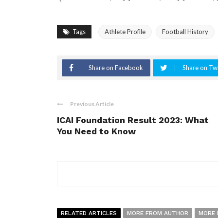
Tags
Athlete Profile
Football History
Share on Facebook
Share on Twi
Previous Article
ICAI Foundation Result 2023: What
You Need to Know
RELATED ARTICLES
MORE FROM AUTHOR
MORE 