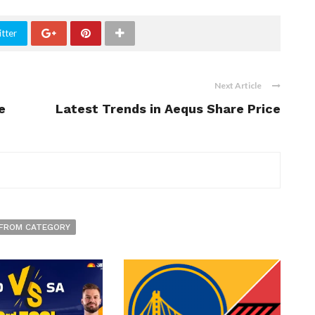
tter
Next Article
e
Latest Trends in Aequs Share Price
FROM CATEGORY