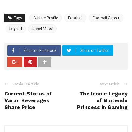
Tags
Athlete Profile
Football
Football Career
Legend
Lionel Messi
Share on Facebook
Share on Twitter
Previous Article
Next Article
Current Status of
The Iconic Legacy
Varun Beverages
of Nintendo
Share Price
Princess in Gaming