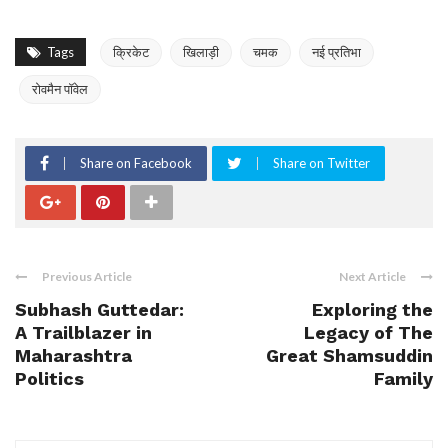
Tags
क्रिकेट
खिलाड़ी
चमक
नई प्रतिभा
रोवमैन पॉवेल
Share on Facebook
Share on Twitter
Previous Article
Next Article
Subhash Guttedar:
Exploring the
A Trailblazer in
Legacy of The
Maharashtra
Great Shamsuddin
Politics
Family