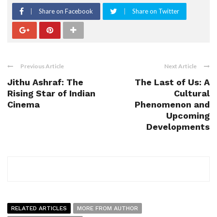
Share on Facebook
Share on Twitter
Previous Article
Next Article
Jithu Ashraf: The
The Last of Us: A
Rising Star of Indian
Cultural
Cinema
Phenomenon and
Upcoming
Developments
RELATED ARTICLES
MORE FROM AUTHOR