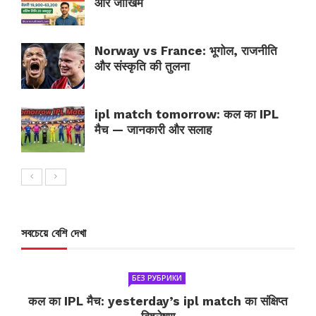
और जोखिम
Norway vs France: भूगोल, राजनीति
और संस्कृति की तुलना
ipl match tomorrow: कल का IPL
मैच — जानकारी और सलाह
সবচেয়ে বেশি দেখা
БЕЗ РУБРИКИ
कल का IPL मैच: yesterday’s ipl match का संक्षिप्त